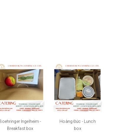
Boehringer Ingelheim -
Hoàng Đức - Lunch
PFIZER-
Breakfast box
box