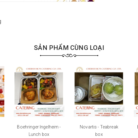
g
SẢN PHẨM CÙNG LOẠI
Boehringer Ingelheim -
Novartis - Teabreak
Lunch box
box