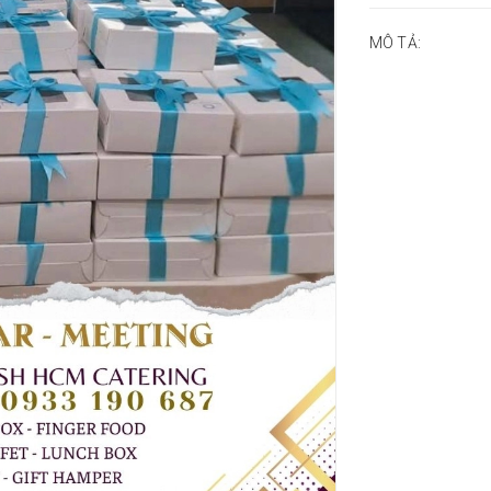
MÔ TẢ: