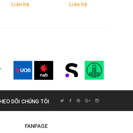
Li
Liên hệ
Liên hệ
HEO DÕI CHÚNG TÔI
FANPAGE