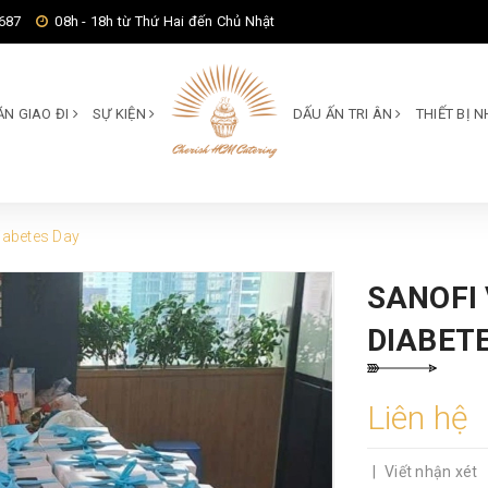
687
08h - 18h từ Thứ Hai đến Chủ Nhật
ĂN GIAO ĐI
SỰ KIỆN
DẤU ẤN TRI ÂN
THIẾT BỊ
iabetes Day
SANOFI
DIABET
Liên hệ
|
Viết nhận xét