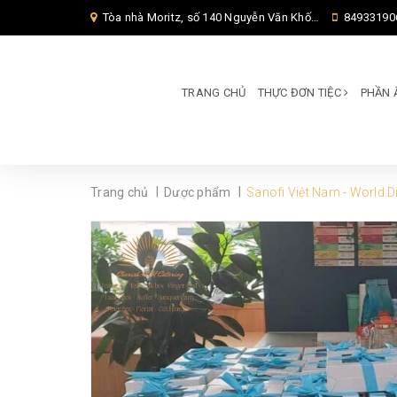
Tòa nhà Moritz, số 140 Nguyễn Văn Khối, Phường Thông Tây Hội, Thành phố Hồ Chí Minh, TP Hồ Chí Minh,
84933190
TRANG CHỦ
THỰC ĐƠN TIỆC
PHẦN 
|
|
Trang chủ
Dược phẩm
Sanofi Việt Nam - World D