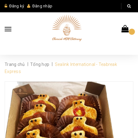
Đăng ký
Đăng nhập
|
|
Trang chủ
Tổng hợp
Sealink International - Teabreak
Express