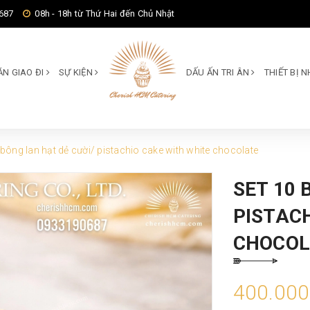
687
08h - 18h từ Thứ Hai đến Chủ Nhật
ĂN GIAO ĐI
SỰ KIỆN
DẤU ẤN TRI ÂN
THIẾT BỊ
 bông lan hạt dẻ cười/ pistachio cake with white chocolate
SET 10 
PISTAC
CHOCOL
400.00