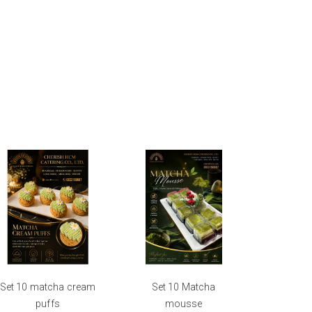
Set 10 matcha cream
Set 10 Matcha
061124 
puffs
mousse
M