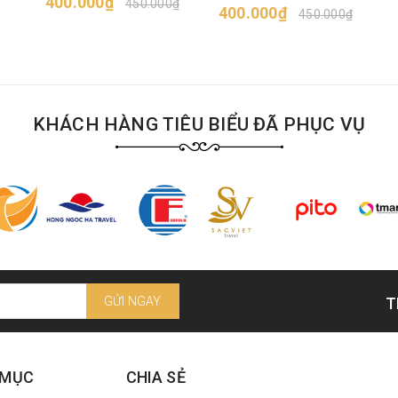
400.000₫
450.000₫
400.000₫
450.000₫
KHÁCH HÀNG TIÊU BIỂU ĐÃ PHỤC VỤ
GỬI NGAY
T
 MỤC
CHIA SẺ