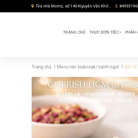
Tòa nhà Moritz, số 140 Nguyễn Văn Khối, Phường Thông Tây Hội, Thành phố Hồ Chí Minh, TP Hồ Chí Minh,
84933190
TRANG CHỦ
THỰC ĐƠN TIỆC
PHẦN 
|
|
Trang chủ
Menu tiệc teabreak/ bánh ngọt
Set 10