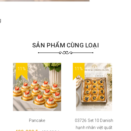
g
SẢN PHẨM CÙNG LOẠI
11%
11%
Pancake
03726 Set 10 Danish
hạnh nhân việt quất