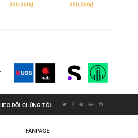
350.000₫
350.000₫
35
HEO DÕI CHÚNG TÔI
FANPAGE