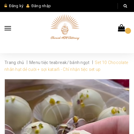
Đăng ký
Đăng nhập
|
|
Trang chủ
Menu tiệc teabreak/ bánh ngọt
Set 10 Chocolate
nhân hạt dẻ cười + sợi kataifi - Chỉ nhận tiệc set up