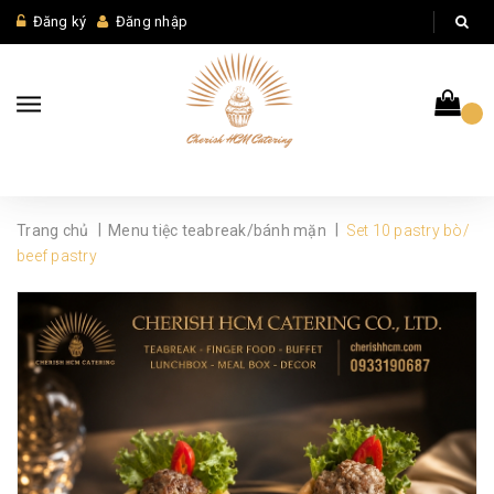
Đăng ký
Đăng nhập
|
|
Trang chủ
Menu tiệc teabreak/bánh mặn
Set 10 pastry bò/
beef pastry