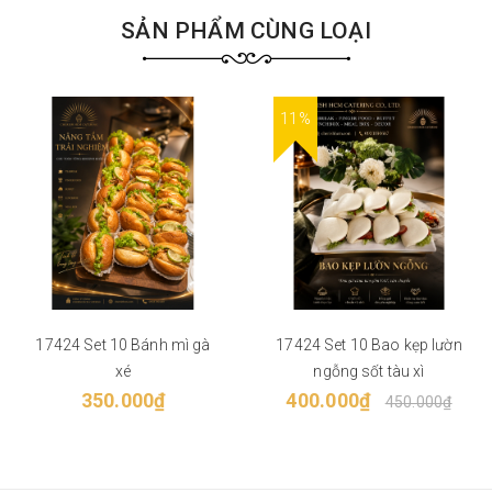
SẢN PHẨM CÙNG LOẠI
11%
17424 Set 10 Bánh mì gà
17424 Set 10 Bao kẹp lườn
xé
ngỗng sốt tàu xì
350.000₫
400.000₫
450.000₫