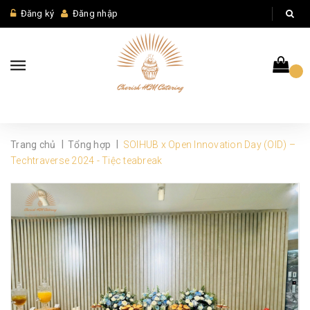
Đăng ký
Đăng nhập
|
|
Trang chủ
Tổng hợp
SOIHUB x Open Innovation Day (OID) –
Techtraverse 2024 - Tiệc teabreak