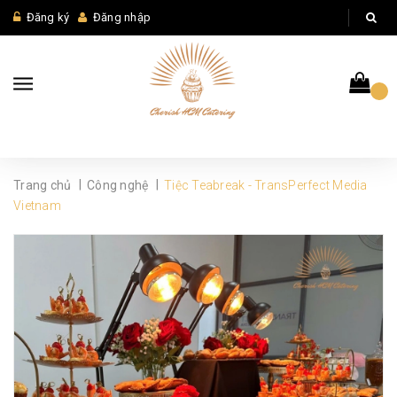
Đăng ký
Đăng nhập
|
|
Trang chủ
Công nghệ
Tiệc Teabreak - TransPerfect Media
Vietnam