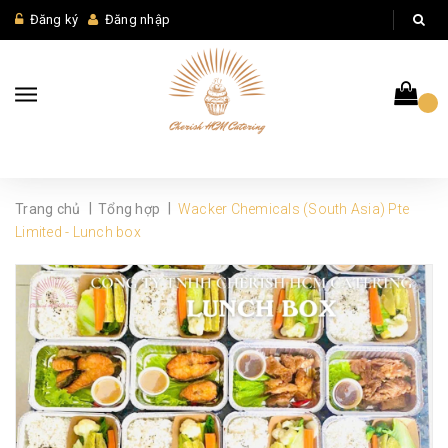
Đăng ký
Đăng nhập
|
|
Trang chủ
Tổng hợp
Wacker Chemicals (South Asia) Pte
Limited - Lunch box