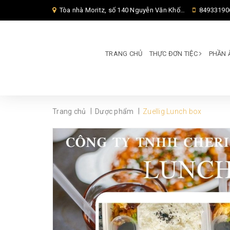
Tòa nhà Moritz, số 140 Nguyễn Văn Khối, Phường Thông Tây Hội, Thành phố Hồ Chí Minh, TP Hồ Chí Minh,
84933190
TRANG CHỦ
THỰC ĐƠN TIỆC
PHẦN 
|
|
Trang chủ
Dược phẩm
Zuellig Lunch box