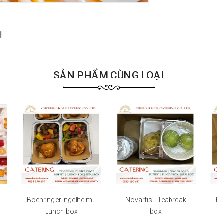
g
SẢN PHẨM CÙNG LOẠI
Boehringer Ingelheim -
Novartis - Teabreak
Lunch box
box