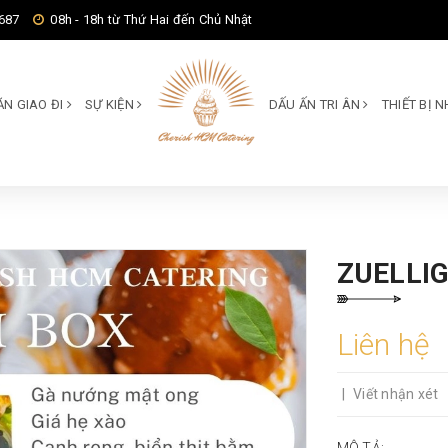
687
08h - 18h từ Thứ Hai đến Chủ Nhật
ĂN GIAO ĐI
SỰ KIỆN
DẤU ẤN TRI ÂN
THIẾT BỊ
ZUELLI
Liên hệ
|
Viết nhận xét