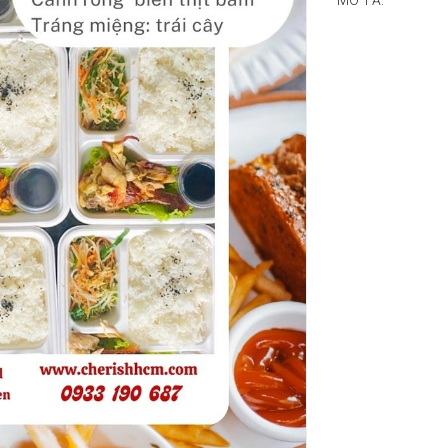
MÔ TẢ: