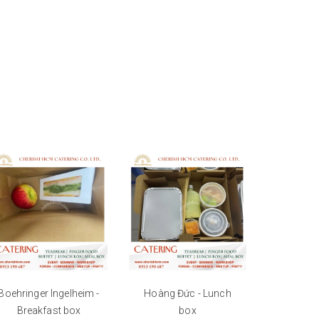
Boehringer Ingelheim -
Hoàng Đức - Lunch
PFIZER-
Breakfast box
box