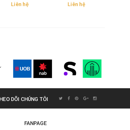
Li
Liên hệ
Liên hệ
HEO DÕI CHÚNG TÔI
FANPAGE