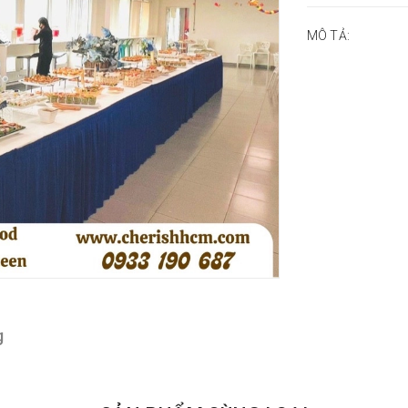
MÔ TẢ:
g