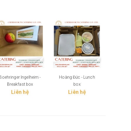
Boehringer Ingelheim -
Hoàng Đức - Lunch
PFIZER-
Breakfast box
box
Li
Liên hệ
Liên hệ