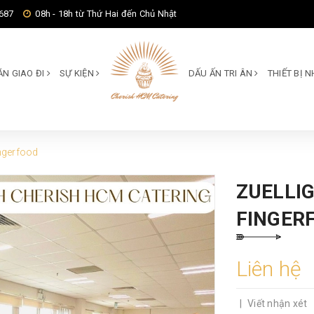
687
08h - 18h từ Thứ Hai đến Chủ Nhật
ĂN GIAO ĐI
SỰ KIỆN
DẤU ẤN TRI ÂN
THIẾT BỊ
ingerfood
ZUELLI
FINGER
Liên hệ
|
Viết nhận xét