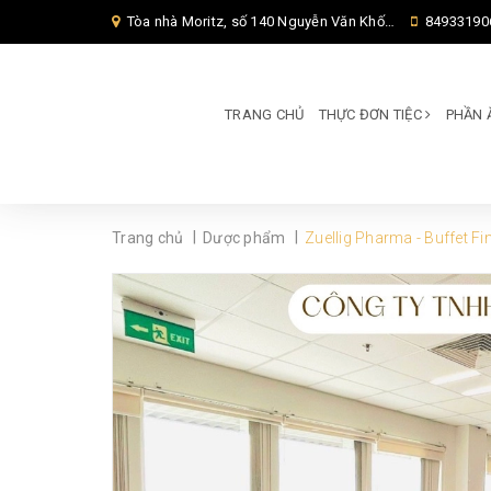
Tòa nhà Moritz, số 140 Nguyễn Văn Khối, Phường Thông Tây Hội, Thành phố Hồ Chí Minh, TP Hồ Chí Minh,
84933190
TRANG CHỦ
THỰC ĐƠN TIỆC
PHẦN 
|
|
Trang chủ
Dược phẩm
Zuellig Pharma - Buffet F