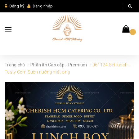
Đăng ký
Đăng nhập
|
|
Trang chủ
Phần ăn Cao cấp - Premium
061124 Set lunch -
Tasty Cơm Sườn nướng mật ong