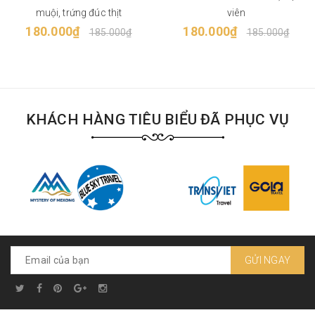
muội, trứng đúc thịt
viên
180.000₫
180.000₫
185.000₫
185.000₫
KHÁCH HÀNG TIÊU BIỂU ĐÃ PHỤC VỤ
GỬI NGAY