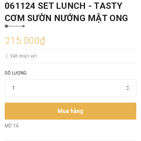
061124 SET LUNCH - TASTY
CƠM SƯỜN NƯỚNG MẬT ONG
215.000₫
|
Viết nhận xét
SỐ LƯỢNG:
Mua hàng
MÔ TẢ: