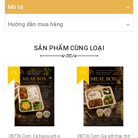
Mô tả
Hướng dẫn mua hàng
SẢN PHẨM CÙNG LOẠI
3%
3%
28726 Cơm Cá basa sốt xí
28726 Cơm Gà sốt thái, thịt