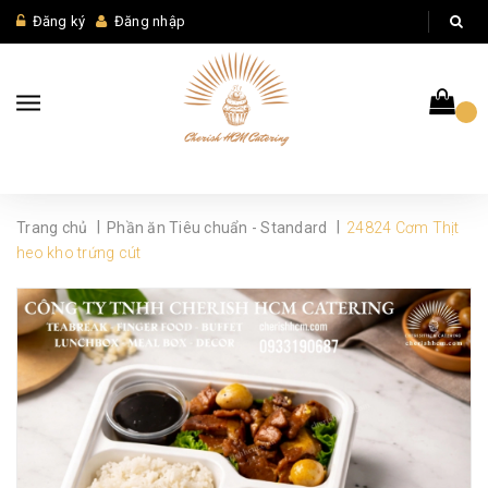
Đăng ký
Đăng nhập
|
|
Trang chủ
Phần ăn Tiêu chuẩn - Standard
24824 Cơm Thịt
heo kho trứng cút