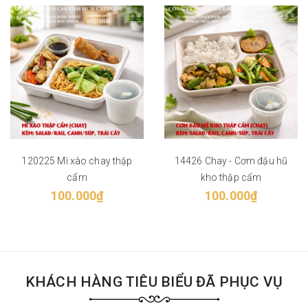
120225 Mì xào chay thập
14426 Chay - Cơm đậu hũ
cẩm
kho thập cẩm
100.000₫
100.000₫
KHÁCH HÀNG TIÊU BIỂU ĐÃ PHỤC VỤ