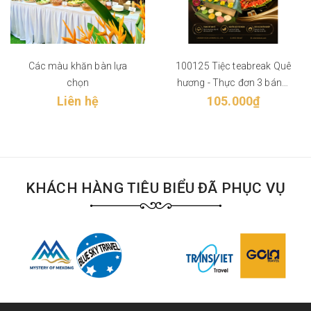
Các màu khăn bàn lựa
100125 Tiệc teabreak Quê
chọn
hương - Thực đơn 3 bánh,
Liên hệ
105.000₫
Trái cây
KHÁCH HÀNG TIÊU BIỂU ĐÃ PHỤC VỤ