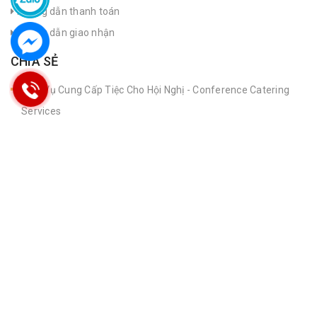
Hướng dẫn thanh toán
Hướng dẫn giao nhận
CHIA SẺ
Dịch Vụ Cung Cấp Tiệc Cho Hội Nghị - Conference Catering
Services
Cherish HCM Catering Profile
Cơm Sự kiện - Hội thảo - Hội nghị
Cherish HCM Catering
FANPAGE
© Bản quyền thuộc về
Công ty TNHH Cherish HCM Catering
Cung cấp bởi
|
Sapo