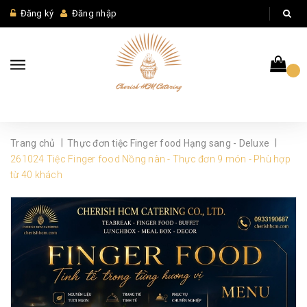
Đăng ký
Đăng nhập
|
|
Trang chủ
Thực đơn tiệc Finger food Hạng sang - Deluxe
261024 Tiệc Finger food Nồng nàn - Thực đơn 9 món - Phù hợp
từ 40 khách