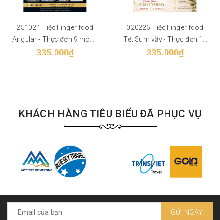
251024 Tiệc Finger food
020226 Tiệc Finger food
Angular - Thực đơn 9 món -
Tết Sum vầy - Thực đơn 11
Phù hợp từ 40 khách
335.000₫
món - Phù hợp từ 40 khách
335.000₫
KHÁCH HÀNG TIÊU BIỂU ĐÃ PHỤC VỤ
GỬI NGAY