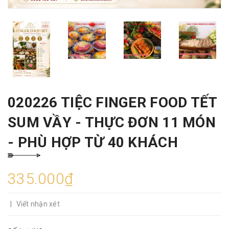
020226 TIỆC FINGER FOOD TẾT
SUM VẦY - THỰC ĐƠN 11 MÓN
- PHÙ HỢP TỪ 40 KHÁCH
335.000₫
|
Viết nhận xét