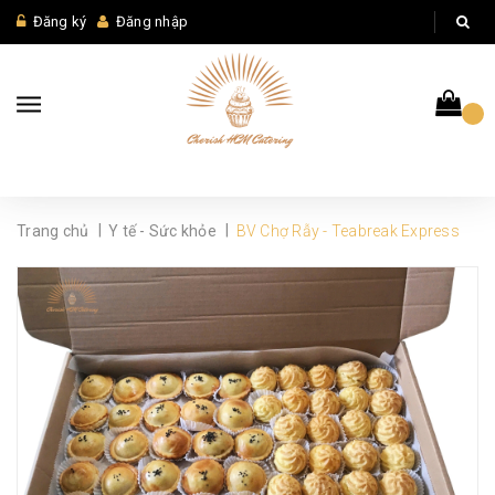
Đăng ký
Đăng nhập
|
|
Trang chủ
Y tế - Sức khỏe
BV Chợ Rẫy - Teabreak Express