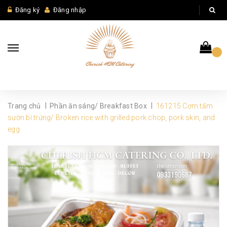
Đăng ký
Đăng nhập
|
|
Trang chủ
Phần ăn sáng/ Breakfast Box
161215 Cơm tấm
sườn bì trứng/ Broken rice with grilled pork chop, pork skin, and
egg