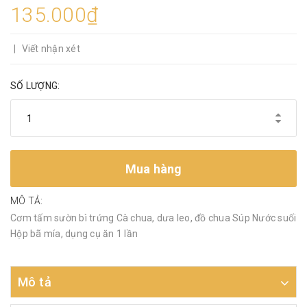
135.000₫
|
Viết nhận xét
SỐ LƯỢNG:
Mua hàng
MÔ TẢ:
Cơm tấm sườn bì trứng Cà chua, dưa leo, đồ chua Súp Nước suối
Hộp bã mía, dụng cụ ăn 1 lần
Mô tả