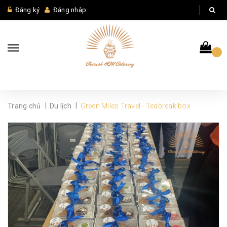
Đăng ký
Đăng nhập
|
|
Trang chủ
Du lịch
Green Miles Travel - Teabreak box