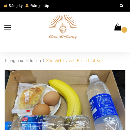
Đăng ký
Đăng nhập
|
|
Trang chủ
Du lịch
Sắc Việt Travel - Breakfast Box