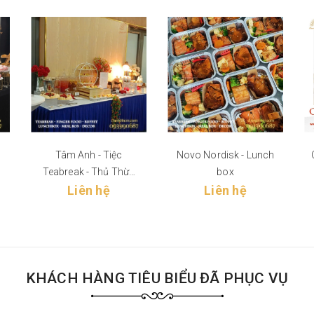
Tâm Anh - Tiệc
Novo Nordisk - Lunch
Teabreak - Thủ Thừa
box
Liên hệ
Tây Ninh
Liên hệ
KHÁCH HÀNG TIÊU BIỂU ĐÃ PHỤC VỤ