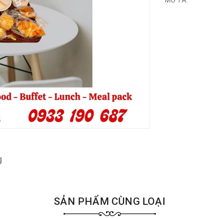
MÔ TẢ:
g
SẢN PHẨM CÙNG LOẠI