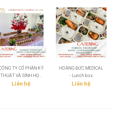
CÔNG TY CỔ PHẦN KỸ
HOÀNG ĐỨC MEDICAL
DENTSPL
THUẬT VÀ SINH HỌC
- Lunch box
Lun
ỨNG DỤNG VIỆT NAM
Liên hệ
Liên hệ
Li