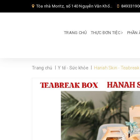
Tòa nhà Moritz, số 140 Nguyễn Văn Khối, Phường Thông Tây Hội, Thành phố Hồ Chí Minh, TP Hồ Chí Minh,
84933190
TRANG CHỦ
THỰC ĐƠN TIỆC
PHẦN 
|
|
Trang chủ
Y tế - Sức khỏe
Hanah Skin - Teabreak