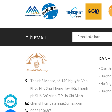
GỬI EMAIL
DANH
Giới th
Hướng 
Tòa nhà Moritz, số 140 Nguyễn Văn
Hướng 
Khối, Phường Thông Tây Hội, Thành
Hướng 
phố Hồ Chí Minh, TP Hồ Chí Minh,
cherishhcmcatering@gmail.com
0933190687