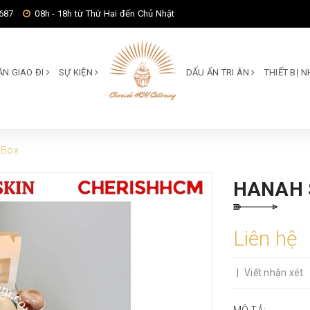
687
08h - 18h từ Thứ Hai đến Chủ Nhật
ĂN GIAO ĐI
SỰ KIỆN
DẤU ẤN TRI ÂN
THIẾT BỊ
 Box
HANAH 
Liên hệ
|
Viết nhận xét