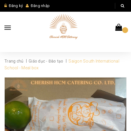
Đăng ký
Đăng nhập
|
|
Trang chủ
Giáo dục - Đào tạo
Saigon South International
School - Meal box