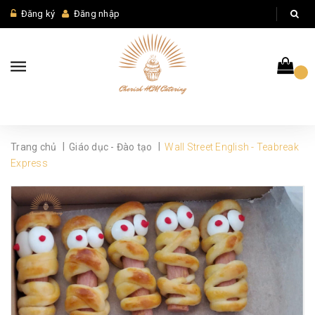
Đăng ký
Đăng nhập
|
|
Trang chủ
Giáo dục - Đào tạo
Wall Street English - Teabreak
Express